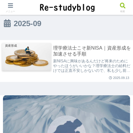
メニュー
検索
2025-09
資産形成
理学療法士こそ新NISA｜資産形成を
加速させる手順
新NISAに興味があるんだけど将来のために
やったほうがいいかな？理学療法士の給料だ
けでは正直不安しかないので、私も少し前か
ら新NISAで資産形成を始めました。投資は
2025.09.13
あくまでも自己責任となりますが、個人的に
は少額でも良いので新NISAでの資産...