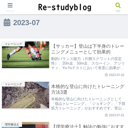
メニュー
検索
2023-07
トレーニング
【サッカー】登山は下半身のトレー
ニングメニューとして効果的
動的バランス能力（片脚スクワットの安定
性）、20m走、50m走、スローイン、アジリ
ティ、Yo-Yoテストにおいて有意に効果があ
ったと報告されています。サッカーに限らず
2023.07.02
バスケットボールや野球など、登山をトレー
ニングメニューに取り入れてみてはいかがで
トレーニング
本格的な登山に向けたトレーニング
しょうか。
方法3選
本格的な登山に向けたトレーニングとして
「低山トレーニング」「ジョギング」「下肢
筋力トレーニング」がおすすめです。登山の
ための体力を登山以外のトレーニングだけで
2023.07.01
身につけることは困難なため、少なくとも1
回/2週の低山トレーニングは欠かせません。
理学療法士
【理学療法士】触診の勉強におすす