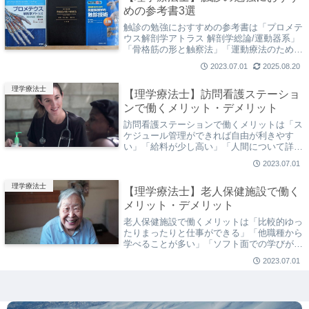
めの参考書3選
触診の勉強におすすめの参考書は「プロメテ
ウス解剖学アトラス 解剖学総論/運動器系」
「骨格筋の形と触察法」「運動療法のための
機能解剖学的触診技術」です。どれも定番で
2023.07.01
2025.08.20
すがどれも名著です。これさえあれば、あな
たも触診マスターになれます。
理学療法士
【理学療法士】訪問看護ステーショ
ンで働くメリット・デメリット
訪問看護ステーションで働くメリットは「ス
ケジュール管理ができれば自由が利きやす
い」「給料が少し高い」「人間について詳し
くなる（気がする）」、デメリットは「コミ
2023.07.01
ュニケーションが苦手だと苦労する」「新卒
ではかなり大変（かもしれない）」「書類業
理学療法士
【理学療法士】老人保健施設で働く
務が多い」です。
メリット・デメリット
老人保健施設で働くメリットは「比較的ゆっ
たりまったりと仕事ができる」「他職種から
学べることが多い」「ソフト面での学びが多
い」、デメリットは「書類業務やカンファレ
2023.07.01
ンスが多い」「モチベーションの維持が大
変」「急性期への転向が大変（かもしれな
い）」です。